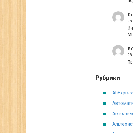
не
Ко
08
И 
МГ
Ко
08
Пр
Рубрики
AliExpres
Автомат
Автоэле
Альтерна