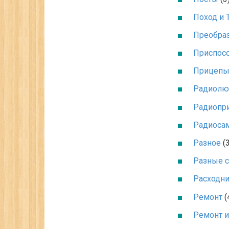
Поход и 
Преобра
Приспос
Прицепы
Радиолюб
Радиопри
Радиоса
Разное
(3
Разные 
Расходни
Ремонт
(
Ремонт и