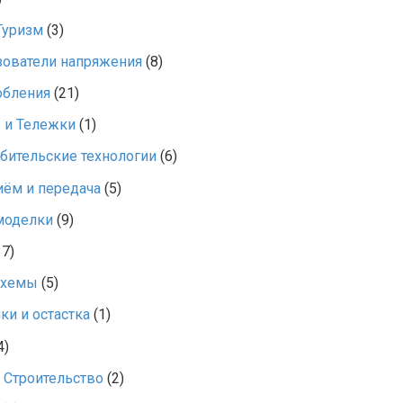
Туризм
(3)
зователи напряжения
(8)
обления
(21)
 и Тележки
(1)
ительские технологии
(6)
ём и передача
(5)
моделки
(9)
7)
схемы
(5)
ки и остастка
(1)
4)
 Строительство
(2)