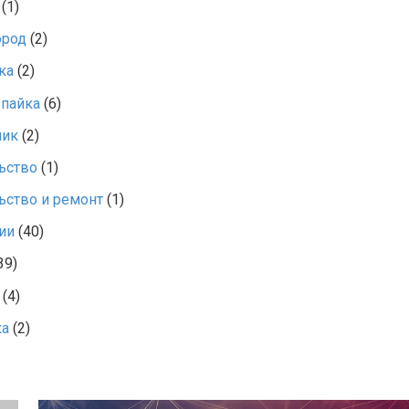
(1)
ород
(2)
ка
(2)
 пайка
(6)
ник
(2)
ьство
(1)
ьство и ремонт
(1)
ии
(40)
39)
(4)
ка
(2)