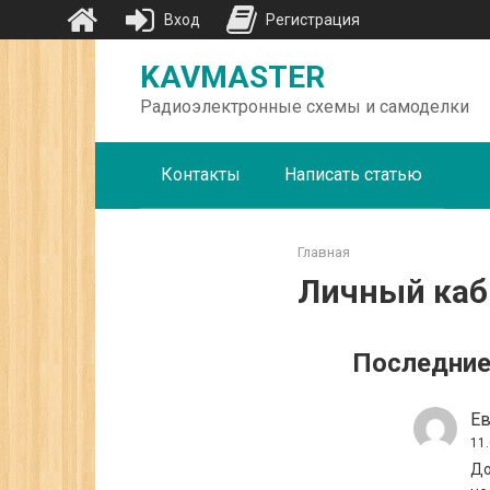
Вход
Регистрация
Перейти
KAVMASTER
к
контенту
Радиоэлектронные схемы и самоделки
Контакты
Написать статью
Главная
Личный каб
Последние
Ев
11
До