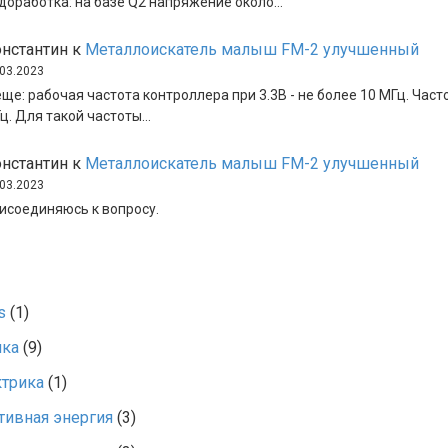
доработка: на базе Q2 напряжение около…
нстантин
к
Металлоискатель малыш FM-2 улучшенный
.03.2023
еще: рабочая частота контроллера при 3.3В - не более 10 МГц. Част
ц. Для такой частоты…
нстантин
к
Металлоискатель малыш FM-2 улучшенный
.03.2023
исоединяюсь к вопросу.
s
(1)
ика
(9)
ктрика
(1)
тивная энергия
(3)