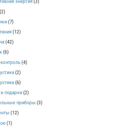
тивная энергия
(3)
(2)
ики
(7)
тания
(12)
ча
(42)
к
(6)
 контроль
(4)
кустика
(2)
кустика
(6)
и подарки
(2)
ельные приборы
(3)
енты
(12)
ное
(1)