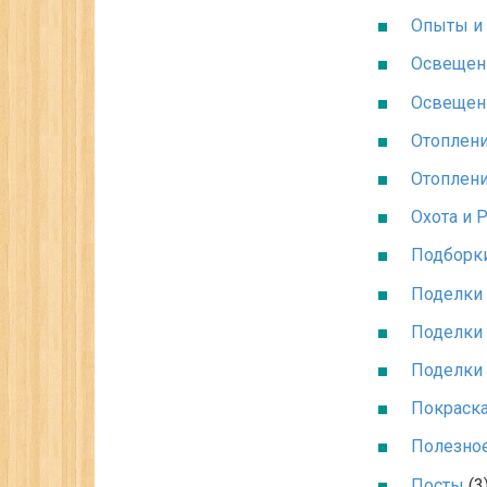
Опыты и
Освещен
Освещен
Отоплен
Отоплен
Охота и 
Подборк
Поделки 
Поделки 
Поделки 
Покраск
Полезно
Посты
(3