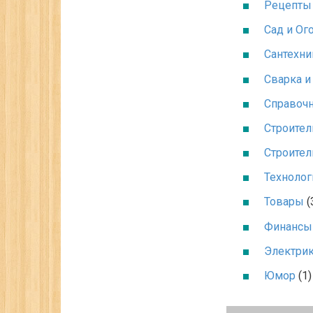
Рецепты
Сад и Ог
Сантехни
Сварка и
Справоч
Строител
Строител
Технолог
Товары
(
Финансы
Электри
Юмор
(1)