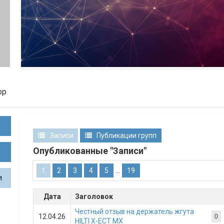
ор
Записи
Публикации групп
Опубликованные "Записи"
...
1
2
3
4
5
19
и
Дата
Заголовок
Честный отзыв на держатель жгута
12.04.26
0
HILTI X-ECT MX