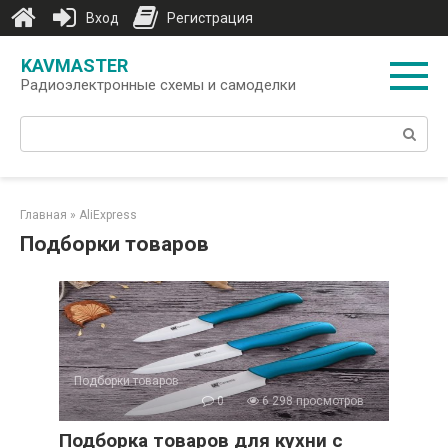
Вход
Регистрация
Перейти
KAVMASTER
к
Радиоэлектронные схемы и самоделки
контенту
Поиск:
Главная
»
AliExpress
Подборки товаров
Подборки товаров
0
6 298 просмотров
Подборка товаров для кухни с