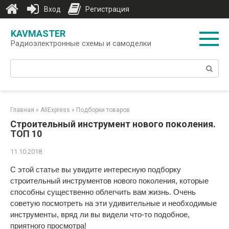
Вход
Регистрация
Перейти
KAVMASTER
к
Радиоэлектронные схемы и самоделки
контенту
Поиск:
Главная
»
AliExpress
»
Подборки товаров
Строительный инструмент нового поколения.
ТОП 10
11.10.2018
С этой статье вы увидите интересную подборку
строительный инструментов нового поколения, которые
способны существенно облегчить вам жизнь. Очень
советую посмотреть на эти удивительные и необходимые
инструменты, вряд ли вы видели что-то подобное,
приятного просмотра!