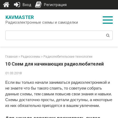
Вход
Регистрация
Перейти
KAVMASTER
к
Радиоэлектронные схемы и самоделки
контенту
Поиск:
Главная
»
Радиосхемы
»
Радиолюбительские технологии
10 Схем для начинающих радиолюбителей
01.03.2018
Если вы только начали заниматься радиоэлектроникой и
не знаете что бы такого спаять, то советуем собрать
данные схемы, тем самым повысив свои знания и навыки.
Схемы достаточно просты, детали доступны, а некоторые
из них обязательно пригодятся в вашем увлечении.