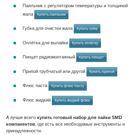
Паяльник с регулятором температуры и толщиной
жала
Купить паяльник
Губка для очистки жала
Купить губку
Оплётка для выпайки
Купить оплётку
Пинцет радиомонтажный
Купить пинцет
Припой трубчатый или другой
Купить припой
Флюс паста
Купить флюс пасту
Флюс жидкий
Купить жидкий флюс
А лучше всего
купить готовый набор для пайки SMD
компанентов
, где есть все необходимые инструменты и
принадлежности.