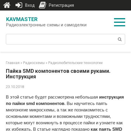
Вход
Регистрация
Перейти
KAVMASTER
к
Радиоэлектронные схемы и самоделки
контенту
Поиск:
Главная
»
Радиосхемы
»
Радиолюбительские технологии
Пайка SMD компонентов своими руками.
Инструкция
23.10.2018
В этой статье будет рассмотрена небольшая
инструкция
по пайки smd компонентов
. Вы научитесь паять
многоногие микросхемы, а так же познакомитесь с
основными моментами и возможными трудностями,
которые могут возникнуть в процессе пайки и узнаете как
их избежать. В статье наглядно показано
как паять SMD