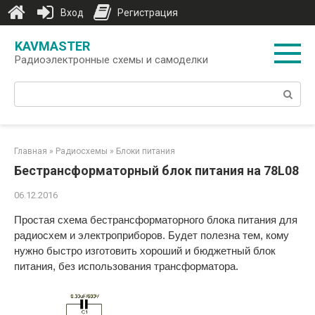
Вход
Регистрация
Перейти
KAVMASTER
к
Радиоэлектронные схемы и самоделки
контенту
Поиск:
Главная
»
Радиосхемы
»
Блоки питания
Бестрансформаторный блок питания на 78L08
06.12.2016
Простая схема бестрансформаторного блока питания для
радиосхем и электроприборов. Будет полезна тем, кому
нужно быстро изготовить хороший и бюджетный блок
питания, без использования трансформатора.