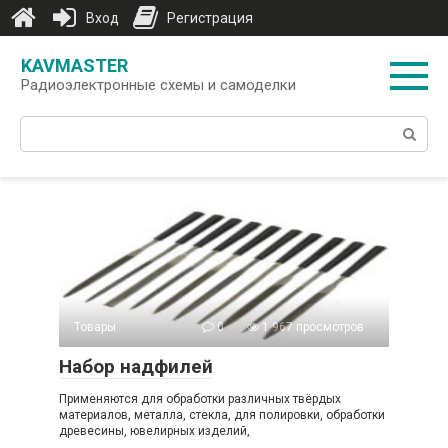
Вход
Регистрация
Перейти
KAVMASTER
к
Радиоэлектронные схемы и самоделки
контенту
Поиск:
Товары
0
1 967 просмотров
Набор надфилей
Применяются для обработки различных твёрдых
материалов, металла, стекла, для полировки, обработки
древесины, ювелирных изделий,