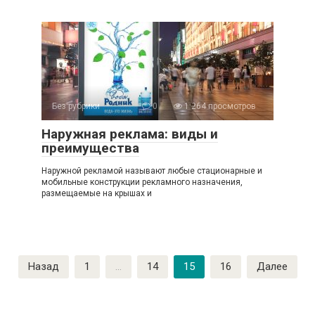
Без рубрики
0
1 264 просмотров
Наружная реклама: виды и
преимущества
Наружной рекламой называют любые стационарные и
мобильные конструкции рекламного назначения,
размещаемые на крышах и
Пагинация
Назад
1
…
14
15
16
Далее
записей