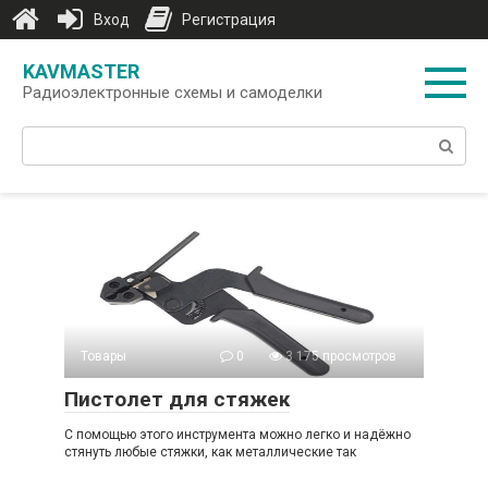
Вход
Регистрация
Перейти
KAVMASTER
к
Радиоэлектронные схемы и самоделки
контенту
Поиск:
Товары
0
3 175 просмотров
Пистолет для стяжек
С помощью этого инструмента можно легко и надёжно
стянуть любые стяжки, как металлические так