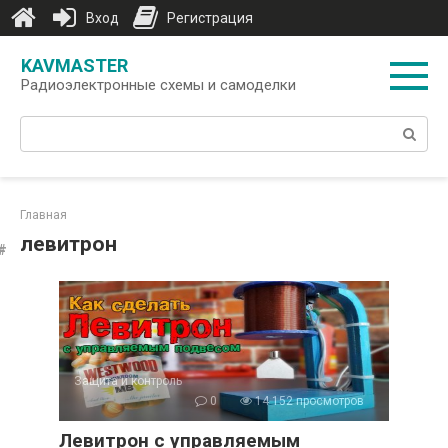
Вход
Регистрация
Перейти
KAVMASTER
к
Радиоэлектронные схемы и самоделки
контенту
Поиск:
Главная
левитрон
Защита и контроль
0
14 152 просмотров
Левитрон с управляемым