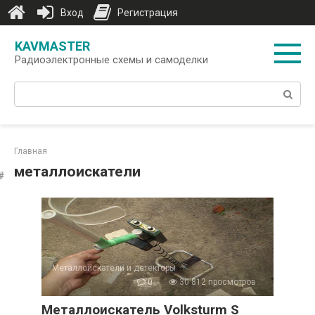
Вход
Регистрация
Перейти
KAVMASTER
к
Радиоэлектронные схемы и самоделки
контенту
Поиск:
Главная
металлоискатели
Металлоискатели и детекторы
0
30 812 просмотров
Металлоискатель Volksturm S