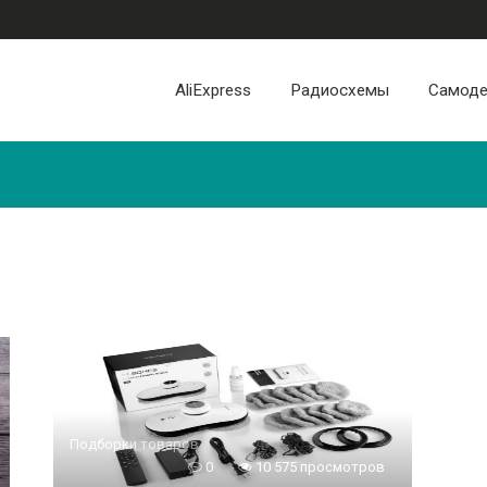
AliExpress
Радиосхемы
Самоде
Подборки товаров
0
10 575 просмотров