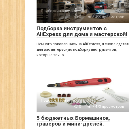
Подборки товаров
0
5 499 просмотров
Подборка инструментов с
AliExpess для дома и мастерской!
Немного покопавшись на AliExpress, я снова сделал
для вас интересную подборку инструментов,
которые точно
Подборки товаров
0
7 473 просмотров
5 бюджетных Бормашинок,
граверов и мини-дрелей.