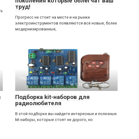
поколения которые облегчат ваш
труд!
ть
Прогресс не стоит на месте и на рынке
электроинструментов появляются всё новые, более
модернизированные,
Подборки товаров
0
5 137 просмотров
s
Подборка kit-наборов для
радиолюбителя
В этой подборке вы найдете интересные и полезные
kit-наборы, которые стоят не дорого, но