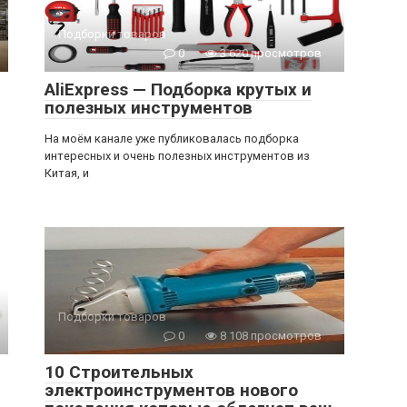
Подборки товаров
0
3 620 просмотров
AliExpress — Подборка крутых и
полезных инструментов
На моём канале уже публиковалась подборка
интересных и очень полезных инструментов из
Китая, и
Подборки товаров
0
8 108 просмотров
10 Строительных
электроинструментов нового