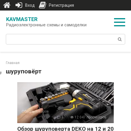
Вход
Регистрация
Перейти
KAVMASTER
к
Радиоэлектронные схемы и самоделки
контенту
Поиск:
Главная
шуруповёрт
Обзоры товаров
1
12 047 просмотров
Обзор шуруповерта DEKO на 12 и 20