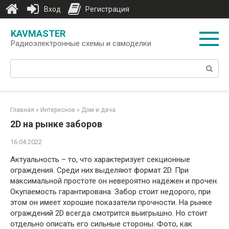
Вход
Регистрация
Перейти
KAVMASTER
к
Радиоэлектронные схемы и самоделки
контенту
Поиск:
Главная
»
Интересное
»
Дом и дача
2D на рынке заборов
16.04.2022
Актуальность – то, что характеризует секционные
ограждения. Среди них выделяют формат 2D. При
максимальной простоте он невероятно надёжен и прочен.
Окупаемость гарантирована. Забор стоит недорого, при
этом он имеет хорошие показатели прочности. На рынке
ограждений 2D всегда смотрится выигрышно. Но стоит
отдельно описать его сильные стороны. Фото, как