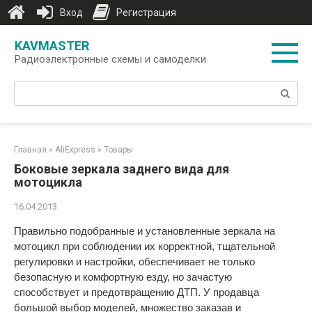
Вход
Регистрация
Перейти
KAVMASTER
к
Радиоэлектронные схемы и самоделки
контенту
Поиск:
Главная
»
AliExpress
»
Товары
Боковые зеркала заднего вида для
мотоцикла
16.04.2013
Правильно подобранные и установленные зеркала на
мотоцикл при соблюдении их корректной, тщательной
регулировки и настройки, обеспечивает не только
безопасную и комфортную езду, но зачастую
способствует и предотвращению ДТП. У продавца
большой выбор моделей, множество заказав и