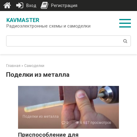
Вход
Регистрация
Перейти
KAVMASTER
к
Радиоэлектронные схемы и самоделки
контенту
Поиск:
Главная
»
Самоделки
Поделки из металла
Поделки из металла
0
6 637 просмотров
Приспособление для