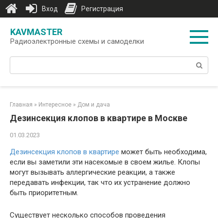
Вход
Регистрация
Перейти
KAVMASTER
к
Радиоэлектронные схемы и самоделки
контенту
Поиск:
Главная
»
Интересное
»
Дом и дача
Дезинсекция клопов в квартире в Москве
01.03.2023
Дезинсекция клопов в квартире
может быть необходима,
если вы заметили эти насекомые в своем жилье. Клопы
могут вызывать аллергические реакции, а также
передавать инфекции, так что их устранение должно
быть приоритетным.
Существует несколько способов проведения