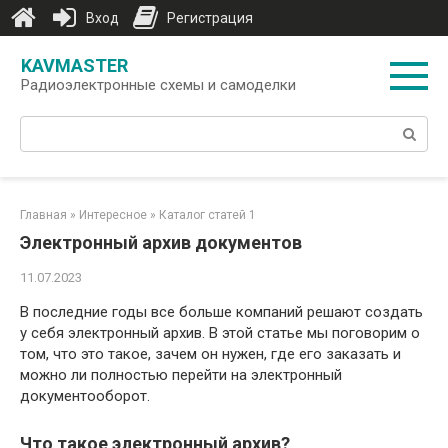
Вход
Регистрация
Перейти
KAVMASTER
к
Радиоэлектронные схемы и самоделки
контенту
Поиск:
Главная
»
Интересное
»
Каталог статей 1
Электронный архив документов
11.07.2023
В последние годы все больше компаний решают создать
у себя электронный архив. В этой статье мы поговорим о
том, что это такое, зачем он нужен, где его заказать и
можно ли полностью перейти на электронный
документооборот.
Что такое электронный архив?