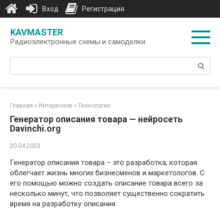
Вход
Регистрация
Перейти
KAVMASTER
к
Радиоэлектронные схемы и самоделки
контенту
Поиск:
Главная
»
Интересное
»
Технологии
Генератор описания товара — нейросеть
Davinchi.org
20.04.2023
Генератор описания товара – это разработка, которая
облегчает жизнь многих бизнесменов и маркетологов. С
его помощью можно создать описание товара всего за
несколько минут, что позволяет существенно сократить
время на разработку описания.