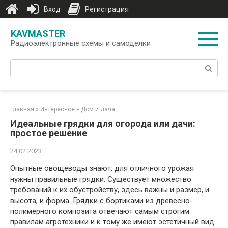
Вход
Регистрация
Перейти
KAVMASTER
к
Радиоэлектронные схемы и самоделки
контенту
Поиск:
Главная
»
Интересное
»
Дом и дача
Идеальные грядки для огорода или дачи:
простое решение
24.02.2023
Опытные овощеводы знают: для отличного урожая
нужны правильные грядки. Существует множество
требований к их обустройству, здесь важны и размер, и
высота, и форма. Грядки с бортиками из древесно-
полимерного композита отвечают самым строгим
правилам агротехники и к тому же имеют эстетичный вид.