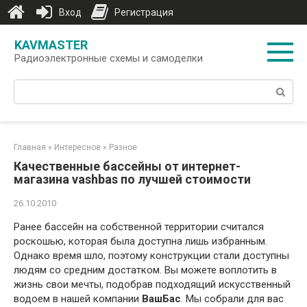
Вход
Регистрация
Перейти
KAVMASTER
к
Радиоэлектронные схемы и самоделки
контенту
Поиск:
Главная
»
Интересное
»
Разное
Качественные бассейны от интернет-
магазина vashbas по лучшей стоимости
26.10.2010
Ранее бассейн на собственной территории считался
роскошью, которая была доступна лишь избранным.
Однако время шло, поэтому конструкции стали доступны
людям со средним достатком. Вы можете воплотить в
жизнь свои мечты, подобрав подходящий искусственный
водоем в нашей компании
ВашБас
. Мы собрали для вас