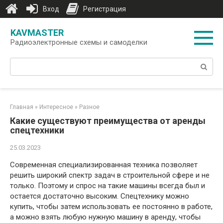
Вход
Регистрация
Перейти
KAVMASTER
к
Радиоэлектронные схемы и самоделки
контенту
Поиск:
Главная
»
Интересное
»
Разное
Какие существуют преимущества от аренды
спецтехники
25.03.2023
Современная специализированная техника позволяет
решить широкий спектр задач в строительной сфере и не
только. Поэтому и спрос на такие машины всегда был и
остается достаточно высоким. Спецтехнику можно
купить, чтобы затем использовать ее постоянно в работе,
а можно взять любую нужную машину в аренду, чтобы