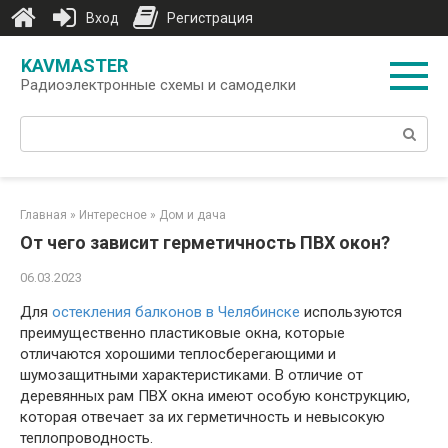
Вход
Регистрация
Перейти
KAVMASTER
к
Радиоэлектронные схемы и самоделки
контенту
Поиск:
Главная
»
Интересное
»
Дом и дача
От чего зависит герметичность ПВХ окон?
06.03.2023
Для
остекления балконов в Челябинске
используются
преимущественно пластиковые окна, которые
отличаются хорошими теплосберегающими и
шумозащитными характеристиками. В отличие от
деревянных рам ПВХ окна имеют особую конструкцию,
которая отвечает за их герметичность и невысокую
теплопроводность.