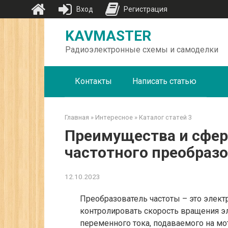
Вход
Регистрация
Перейти
KAVMASTER
к
контенту
Радиоэлектронные схемы и самоделки
Контакты
Написать статью
Главная
»
Интересное
»
Каталог статей 3
Преимущества и сфер
частотного преобраз
12.10.2023
Преобразователь частоты – это элект
контролировать скорость вращения эл
переменного тока, подаваемого на мо