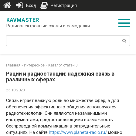
Вход
Регистрация
Перейти
KAVMASTER
к
Радиоэлектронные схемы и самоделки
контенту
Поиск:
Главная
»
Интересное
»
Каталог статей 3
Рации и радиостанции: надежная связь в
различных сферах
25.10.2023
Связь играет важную роль во множестве сфер, а для
обеспечения эффективного общения используются
радиотехнологии. Они являются незаменимыми
инструментами, предоставляющими возможность
беспроводной коммуникации в затруднительных
ситуациях. На сайте
https://www.planeta-radio.ru/
можно