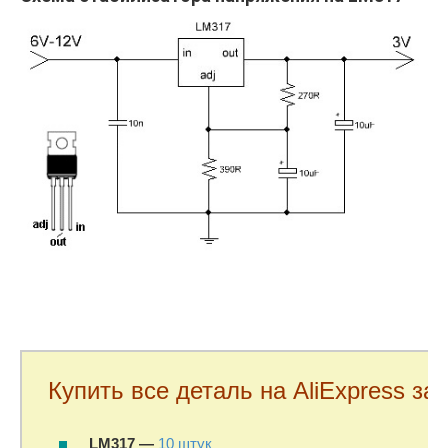
  Купить все деталь на AliExpress за
LM317 —
10 штук