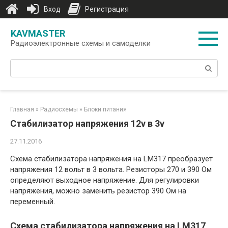
Вход
Регистрация
Перейти
KAVMASTER
к
Радиоэлектронные схемы и самоделки
контенту
Поиск:
Главная
»
Радиосхемы
»
Блоки питания
Стабилизатор напряжения 12v в 3v
27.11.2016
Схема стабилизатора напряжения на LM317 преобразует
напряжения 12 вольт в 3 вольта. Резисторы 270 и 390 Ом
определяют выходное напряжение. Для регулировки
напряжения, можно заменить резистор 390 Ом на
переменный.
Схема стабилизатора напряжения на LM317