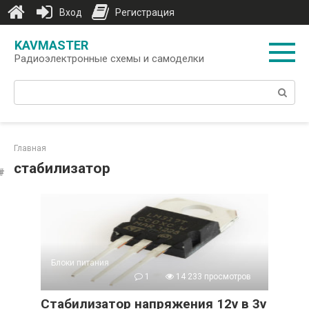
Вход
Регистрация
Перейти
KAVMASTER
к
Радиоэлектронные схемы и самоделки
контенту
Поиск:
Главная
стабилизатор
Блоки питания
1
14 233 просмотров
Стабилизатор напряжения 12v в 3v