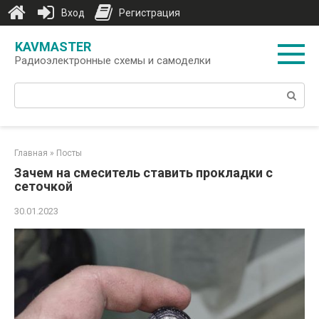
Вход
Регистрация
Перейти
KAVMASTER
к
Радиоэлектронные схемы и самоделки
контенту
Поиск:
Главная
»
Посты
Зачем на смеситель ставить прокладки с
сеточкой
30.01.2023