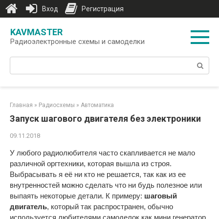
Вход
Регистрация
Перейти
KAVMASTER
к
Радиоэлектронные схемы и самоделки
контенту
Поиск:
Главная
»
Радиосхемы
»
Автоматика
Запуск шагового двигателя без электроники
09.11.2018
У любого радиолюбителя часто скапливается не мало
различной оргтехники, которая вышла из строя.
Выбрасывать я её ни кто не решается, так как из ее
внутренностей можно сделать что ни будь полезное или
выпаять некоторые детали. К примеру:
шаговый
двигатель
, который так распространен, обычно
используется любителями самоделок как мини генератор