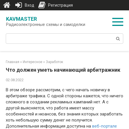
Вход
Регистрация
Перейти
KAVMASTER
к
Радиоэлектронные схемы и самоделки
контенту
Поиск:
Главная
»
Интересное
»
Заработок
Что должен уметь начинающий арбитражник
02.08.2022
В этом обзоре рассмотрим, с чего начать новичку в
арбитраже трафика. С одной стороны кажется, что ничего
сложного в создании рекламных кампаний нет. А с
другой выясняется, что работа имеет массу
особенностей и нюансов, без знания которых заработать
хоть небольшую сумму денег не получится.
Дополнительная информация доступна на
веб-портале